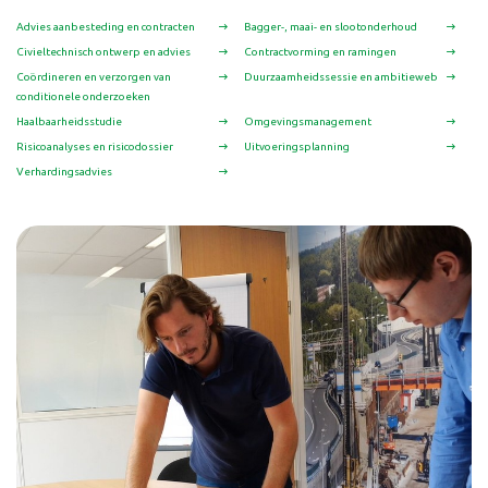
Advies aanbesteding en contracten
Bagger-, maai- en slootonderhoud
Civieltechnisch ontwerp en advies
Contractvorming en ramingen
Coördineren en verzorgen van
Duurzaamheidssessie en ambitieweb
conditionele onderzoeken
Haalbaarheidsstudie
Omgevingsmanagement
Risicoanalyses en risicodossier
Uitvoeringsplanning
Verhardingsadvies