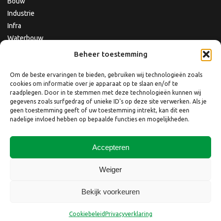
Bouw
Industrie
Infra
Waterbouw
Beheer toestemming
Om de beste ervaringen te bieden, gebruiken wij technologieën zoals
cookies om informatie over je apparaat op te slaan en/of te
raadplegen. Door in te stemmen met deze technologieën kunnen wij
gegevens zoals surfgedrag of unieke ID's op deze site verwerken. Als je
geen toestemming geeft of uw toestemming intrekt, kan dit een
nadelige invloed hebben op bepaalde functies en mogelijkheden.
Accepteren
Copyright © 2026 Nebest B.V.
Weiger
Website laten maken
door
QuickOnline B.V.
Bekijk voorkeuren
Disclaimer
Privacyverklaring
Privacyverklaring website
Cookiebeleid
Klacht indienen
Cookiebeleid
Privacyverklaring