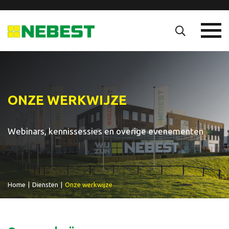
ONZE WERKWIJZE
Webinars, kennissessies en overige evenementen
Home
|
Diensten
|
Onze werkwijze