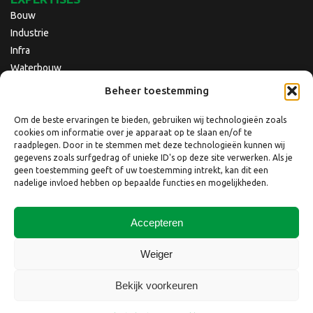
Bouw
Industrie
Infra
Waterbouw
Beheer toestemming
Om de beste ervaringen te bieden, gebruiken wij technologieën zoals
cookies om informatie over je apparaat op te slaan en/of te
raadplegen. Door in te stemmen met deze technologieën kunnen wij
gegevens zoals surfgedrag of unieke ID's op deze site verwerken. Als je
geen toestemming geeft of uw toestemming intrekt, kan dit een
nadelige invloed hebben op bepaalde functies en mogelijkheden.
Accepteren
Copyright © 2026 Nebest B.V.
Weiger
Website laten maken
door
QuickOnline B.V.
Bekijk voorkeuren
Disclaimer
Privacyverklaring
Privacyverklaring website
Cookiebeleid
Klacht indienen