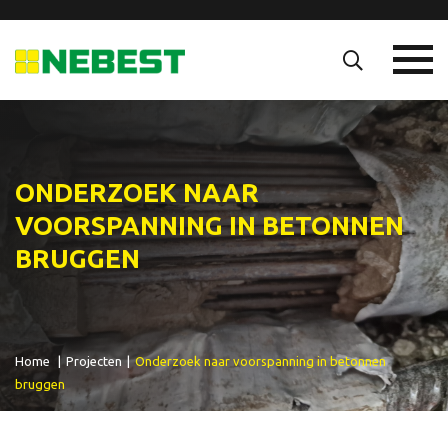
ONDERZOEK NAAR
VOORSPANNING IN BETONNEN
BRUGGEN
Home
|
Projecten
|
Onderzoek naar voorspanning in betonnen
bruggen