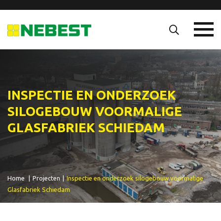
INSPECTIE EN ONDERZOEK
SILOGEBOUW VOORMALIGE
GLASFABRIEK SCHIEDAM
Home
|
Projecten
|
Inspectie en onderzoek silogebouw voormalige
Glasfabriek Schiedam