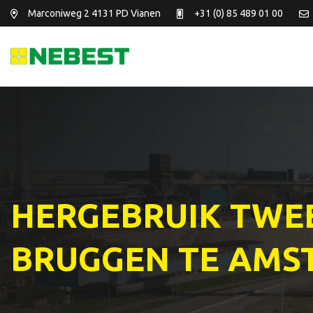
Marconiweg 2
4131 PD Vianen
+31 (0) 85 489 01 00
HERGEBRUIK TWE
BRUGGEN TE AMS