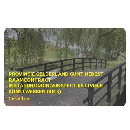
PROVINCIE GELDERLAND GUNT NEBEST
RAAMCONTRACT
INSTANDHOUDINGSINSPECTIES CIVIELE
KUNSTWERKEN (RICK)
Gelderland