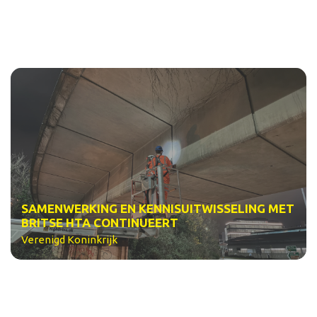
SAMENWERKING EN KENNISUITWISSELING MET
BRITSE HTA CONTINUEERT
Verenigd Koninkrijk