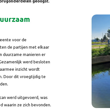
 brugonderdelen geoogst.
duurzaam
meente voor de
ten de partijen met elkaar
en duurzame manieren er
 Gezamenlijk werd besloten
waarmee inzicht wordt
. Door dit vroegtijdig te
rden.
can werd uitgevoerd, was
ed waarin ze zich bevonden.