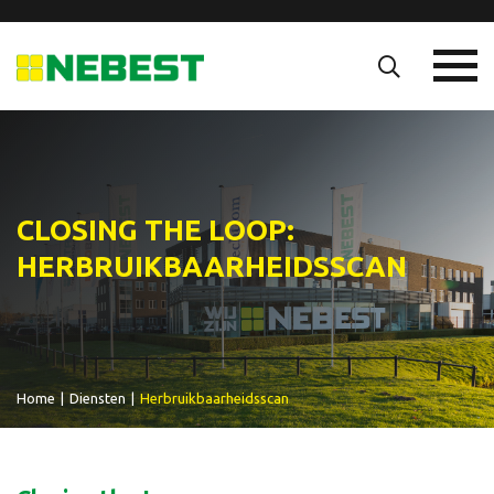
CLOSING THE LOOP:
HERBRUIKBAARHEIDSSCAN
Home
|
Diensten
|
Herbruikbaarheidsscan