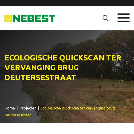
ECOLOGISCHE QUICKSCAN TER
VERVANGING BRUG
DEUTERSESTRAAT
Home
|
Projecten
|
Ecologische quickscan ter vervanging brug
Deutersestraat