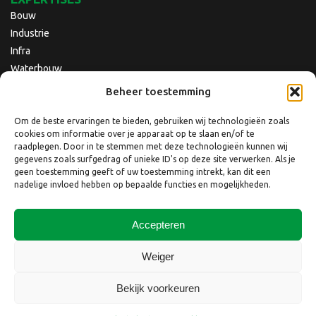
Bouw
Industrie
Infra
Waterbouw
Beheer toestemming
Om de beste ervaringen te bieden, gebruiken wij technologieën zoals
cookies om informatie over je apparaat op te slaan en/of te
raadplegen. Door in te stemmen met deze technologieën kunnen wij
gegevens zoals surfgedrag of unieke ID's op deze site verwerken. Als je
geen toestemming geeft of uw toestemming intrekt, kan dit een
nadelige invloed hebben op bepaalde functies en mogelijkheden.
Accepteren
Copyright © 2026 Nebest B.V.
Weiger
Website laten maken
door
QuickOnline B.V.
Bekijk voorkeuren
Disclaimer
Privacyverklaring
Privacyverklaring website
Cookiebeleid
Klacht indienen