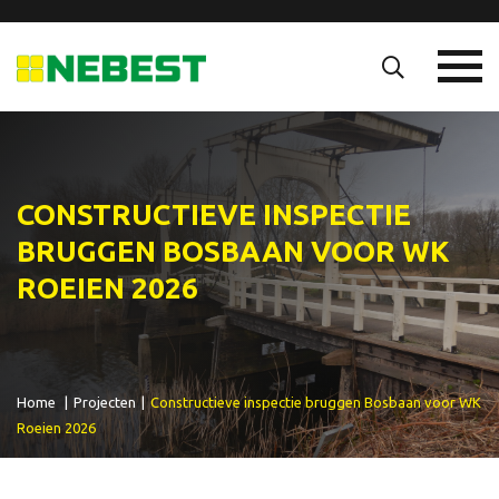
CONSTRUCTIEVE INSPECTIE
BRUGGEN BOSBAAN VOOR WK
ROEIEN 2026
Home
|
Projecten
|
Constructieve inspectie bruggen Bosbaan voor WK
Roeien 2026