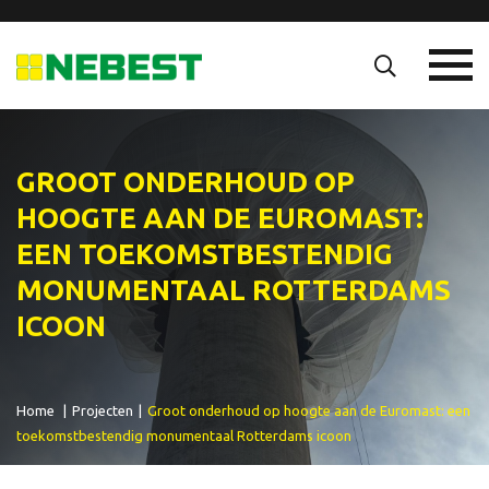
GROOT ONDERHOUD OP
HOOGTE AAN DE EUROMAST:
EEN TOEKOMSTBESTENDIG
MONUMENTAAL ROTTERDAMS
ICOON
Home
|
Projecten
|
Groot onderhoud op hoogte aan de Euromast: een
toekomstbestendig monumentaal Rotterdams icoon