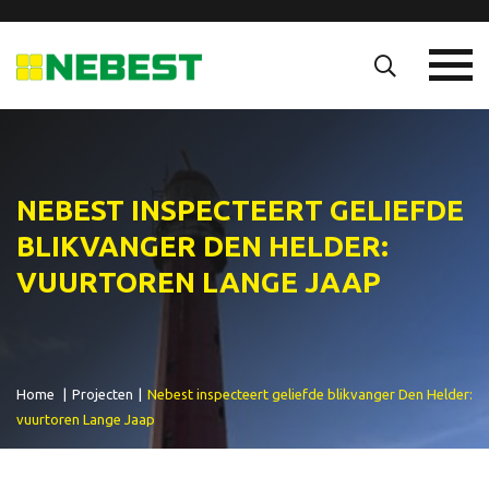
NEBEST INSPECTEERT GELIEFDE
BLIKVANGER DEN HELDER:
VUURTOREN LANGE JAAP
Home
|
Projecten
|
Nebest inspecteert geliefde blikvanger Den Helder:
vuurtoren Lange Jaap