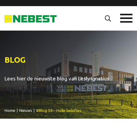
BLOG
Lees hier de nieuwste blog van Lesly Ignatius
Home
|
Nieuws
|
#Blog 59 – Holle beloftes