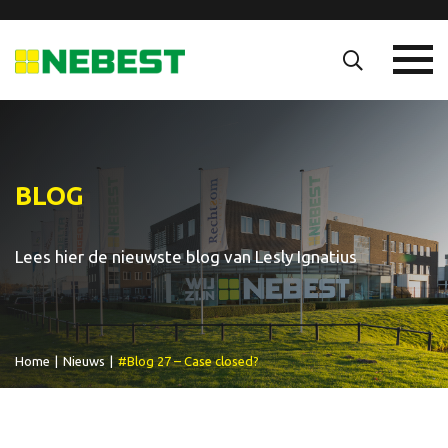
BLOG
Lees hier de nieuwste blog van Lesly Ignatius
Home
|
Nieuws
|
#Blog 27 – Case closed?