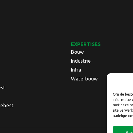
EXPERTISES
Bouw
Industrie
Infra
Waterbouw
est
Om de beste
informatie 
Nebest
met deze te
site verwer
nadelige in
Acc