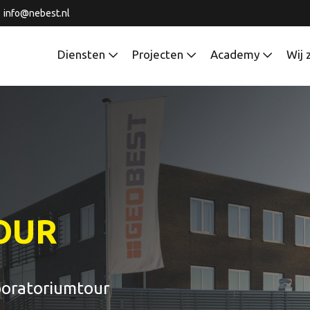
info@nebest.nl
Diensten
Projecten
Academy
Wij 
OUR
aboratoriumtour