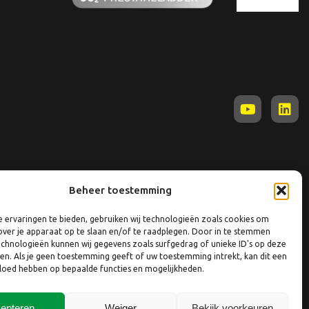
Beheer toestemming
 ervaringen te bieden, gebruiken wij technologieën zoals cookies om
over je apparaat op te slaan en/of te raadplegen. Door in te stemmen
chnologieën kunnen wij gegevens zoals surfgedrag of unieke ID's op deze
ken. Als je geen toestemming geeft of uw toestemming intrekt, kan dit een
vloed hebben op bepaalde functies en mogelijkheden.
epteren
Weiger
Bekijk voorkeuren