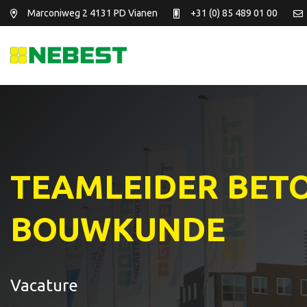
Marconiweg 2
4131 PD Vianen
+31 (0) 85 489 01 00
TEAMLEIDER BET
BOUWKUNDE
Vacature