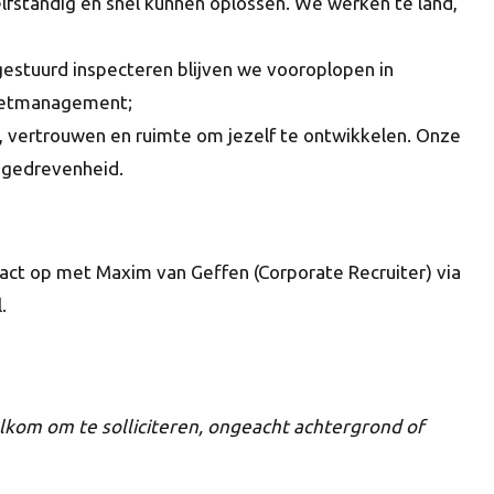
fstandig en snel kunnen oplossen. We werken te land,
o-gestuurd inspecteren blijven we vooroplopen in
ssetmanagement;
eid, vertrouwen en ruimte om jezelf te ontwikkelen. Onze
s gedrevenheid.
ntact op met Maxim van Geffen (Corporate Recruiter) via
.
elkom om te solliciteren, ongeacht achtergrond of