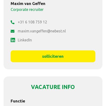
Maxim van Geffen
Corporate recruiter
+31 6 108 759 12
maxim.vangeffen@nebest.nl
LinkedIn
solliciteren
VACATURE INFO
Functie