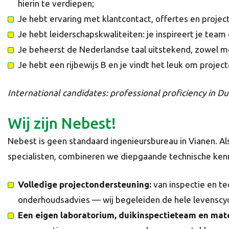
hierin te verdiepen;
Je hebt ervaring met klantcontact, offertes en proj
Je hebt leiderschapskwaliteiten: je inspireert je tea
Je beheerst de Nederlandse taal uitstekend, zowel mon
Je hebt een rijbewijs B en je vindt het leuk om projec
International candidates: professional proficiency in Dut
Wij zijn Nebest!
Nebest is geen standaard ingenieursbureau in Vianen. Al
specialisten, combineren we diepgaande technische ken
Volledige projectondersteuning:
van inspectie en t
onderhoudsadvies — wij begeleiden de hele levenscyc
Een eigen laboratorium, duikinspectieteam en mate