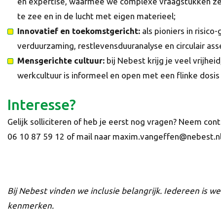
en expertise, waarmee we complexe vraagstukken zel
te zee en in de lucht met eigen materieel;
Innovatief en toekomstgericht:
als pioniers in risic
verduurzaming, restlevensduuranalyse en circulair a
Mensgerichte cultuur:
bij Nebest krijg je veel vrijh
werkcultuur is informeel en open met een flinke dosi
Interesse?
Gelijk solliciteren of heb je eerst nog vragen? Neem co
06 10 87 59 12 of mail naar maxim.vangeffen@nebest.nl
Bij Nebest vinden we inclusie belangrijk. Iedereen is w
kenmerken.