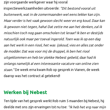
zijn voorgaande werkgever waar hij vooral
inspectiewerkzaamheden uitvoerde:
“Dit bestond vooral uit
buitenwerk, wat in de zomermaanden wel eens lekker kan zijn.
Maar verder is het vaak gewoon slecht weer en erg koud. Daar kan
ik gewoon niet tegen, haha! Dat zette me aan het denken, zal ik
misschien toch nog gaan omscholen tot leraar? Ik ben er destijds
natuurlijk ook maar per toeval ingerold. Toen was ik op een dag
aan het werk in een riool, het was ijskoud, vies en alles zat onder
de modder. Dat was voor mij de druppel, ik ben het riool
uitgeklommen en heb ter plekke Nebest gebeld, daar had ik
onlangs namelijk al een interessante vacature van online zien
staan.”
De week erna kwam Rob op gesprek in Vianen, de week
daarop was het contract al getekend!
Werken bij Nebest
Ten tijde van het gesprek werkt Rob ruim 5 maanden bij Nebest, hij
deelde met ons zijn ervaringen tot nu toe:
“Ik heb het erg naar mijn