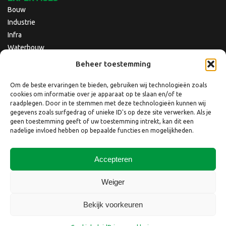
Bouw
Industrie
Infra
Waterbouw
Beheer toestemming
Om de beste ervaringen te bieden, gebruiken wij technologieën zoals
cookies om informatie over je apparaat op te slaan en/of te
raadplegen. Door in te stemmen met deze technologieën kunnen wij
gegevens zoals surfgedrag of unieke ID's op deze site verwerken. Als je
geen toestemming geeft of uw toestemming intrekt, kan dit een
nadelige invloed hebben op bepaalde functies en mogelijkheden.
Accepteren
Copyright © 2026 Nebest B.V.
Weiger
Website laten maken
door
QuickOnline B.V.
Bekijk voorkeuren
Disclaimer
Privacyverklaring
Privacyverklaring website
Cookiebeleid
Klacht indienen