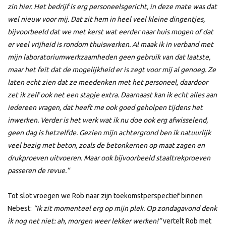
zin hier. Het bedrijf is erg personeelsgericht, in deze mate was dat
wel nieuw voor mij. Dat zit hem in heel veel kleine dingentjes,
bijvoorbeeld dat we met kerst wat eerder naar huis mogen of dat
er veel vrijheid is rondom thuiswerken. Al maak ik in verband met
mijn laboratoriumwerkzaamheden geen gebruik van dat laatste,
maar het feit dat de mogelijkheid er is zegt voor mij al genoeg. Ze
laten echt zien dat ze meedenken met het personeel, daardoor
zet ik zelf ook net een stapje extra. Daarnaast kan ik echt alles aan
iedereen vragen, dat heeft me ook goed geholpen tijdens het
inwerken. Verder is het werk wat ik nu doe ook erg afwisselend,
geen dag is hetzelfde. Gezien mijn achtergrond ben ik natuurlijk
veel bezig met beton, zoals de betonkernen op maat zagen en
drukproeven uitvoeren. Maar ook bijvoorbeeld staaltrekproeven
passeren de revue.”
Tot slot vroegen we Rob naar zijn toekomstperspectief binnen
Nebest:
“Ik zit momenteel erg op mijn plek. Op zondagavond denk
ik nog net niet: ah, morgen weer lekker werken!”
vertelt Rob met