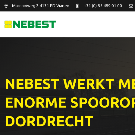
Marconiweg 2
4131 PD Vianen
+31 (0) 85 489 01 00
NEBEST WERKT M
ENORME SPOOROP
DORDRECHT