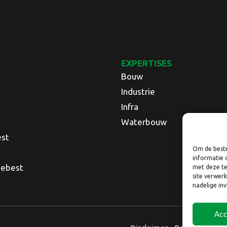
EXPERTISES
Bouw
Industrie
Infra
Waterbouw
est
Om de beste
informatie 
Nebest
met deze te
site verwer
nadelige in
Acc