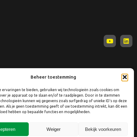
Beheer toestemming
 ervaringen te bieden, gebruiken wij technologieën zoals cookies om
over je apparaat op te slaan en/of te raadplegen. Door in te stemmen
chnologieën kunnen wij gegevens zoals surfgedrag of unieke ID's op deze
ken. Als je geen toestemming geeft of uw toestemming intrekt, kan dit een
vloed hebben op bepaalde functies en mogelijkheden.
epteren
Weiger
Bekijk voorkeuren