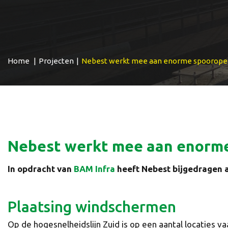
Home
|
Projecten
|
Nebest werkt mee aan enorme spooropera
Nebest werkt mee aan enorme
In opdracht van
BAM Infra
heeft Nebest bijgedragen a
Plaatsing windschermen
Op de hogesnelheidslijn Zuid is op een aantal locaties v