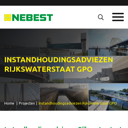
INSTANDHOUDINGSADVIEZEN
RIJKSWATERSTAAT GPO
Home
|
Projecten
|
Instandhoudingsadviezen Rijkswaterstaat GPO