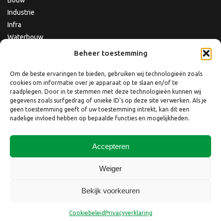
Bouw
Industrie
Infra
Waterbouw
Beheer toestemming
Om de beste ervaringen te bieden, gebruiken wij technologieën zoals
cookies om informatie over je apparaat op te slaan en/of te
raadplegen. Door in te stemmen met deze technologieën kunnen wij
gegevens zoals surfgedrag of unieke ID's op deze site verwerken. Als je
geen toestemming geeft of uw toestemming intrekt, kan dit een
nadelige invloed hebben op bepaalde functies en mogelijkheden.
Accepteren
Copyright © 2026 Nebest B.V.
Weiger
Website laten maken
door
QuickOnline B.V.
Bekijk voorkeuren
Disclaimer
Privacyverklaring
Privacyverklaring website
Cookiebeleid
Klacht indienen
Cookiebeleid
Privacyverklaring