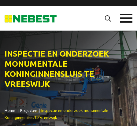
INSPECTIE EN ONDERZOEK
MONUMENTALE
KONINGINNENSLUIS TE
VREESWIJK
Home
|
Projecten
|
Inspectie en onderzoek monumentale
Koninginnensluis te Vreeswijk