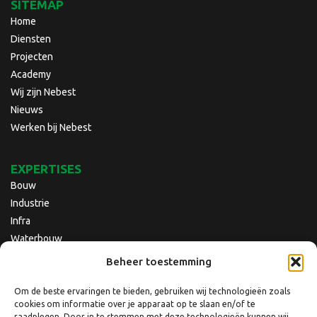
SITEMAP
Home
Diensten
Projecten
Academy
Wij zijn Nebest
Nieuws
Werken bij Nebest
EXPERTISES
Bouw
Industrie
Infra
Waterbouw
Beheer toestemming
Om de beste ervaringen te bieden, gebruiken wij technologieën zoals
cookies om informatie over je apparaat op te slaan en/of te
raadplegen. Door in te stemmen met deze technologieën kunnen wij