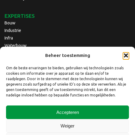
EXPERTISES
Bouw
Industrie
Infra
Waterbouw
Beheer toestemming
Om de beste ervaringen te bieden, gebruiken wij technologieën zoals
cookies om informatie over je apparaat op te slaan en/of te
raadplegen. Door in te stemmen met deze technologieën kunnen wij
gegevens zoals surfgedrag of unieke ID's op deze site verwerken. Als je
geen toestemming geeft of uw toestemming intrekt, kan dit een
nadelige invloed hebben op bepaalde functies en mogelijkheden.
Accepteren
Copyright © 2026 Nebest B.V.
Weiger
Website laten maken
door
QuickOnline B.V.