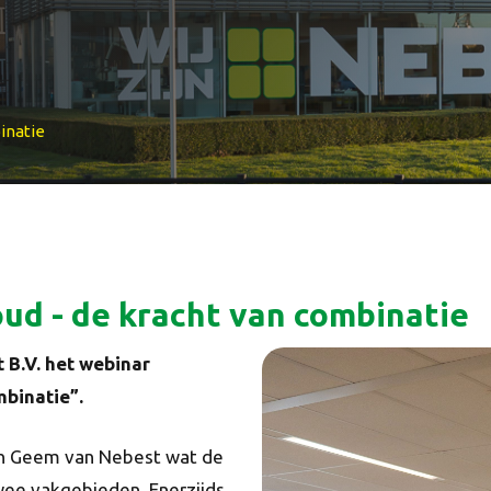
inatie
ud - de kracht van combinatie
B.V. het webinar
mbinatie”.
van Geem van Nebest wat de
ee vakgebieden. Enerzijds