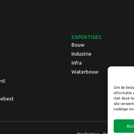
EXPERTISES
Bouw
Industrie
Infra
Waterbouw
est
Om de beste
informatie 
Nebest
met deze te
site verwer
nadelige in
Acc