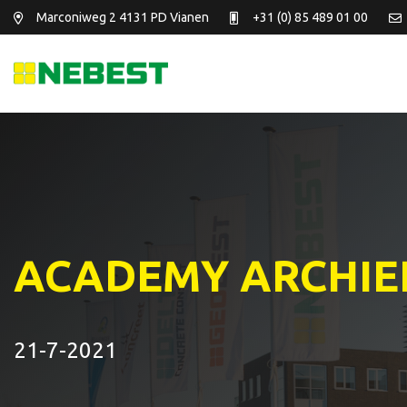
Marconiweg 2
4131 PD Vianen
+31 (0) 85 489 01 00
ACADEMY ARCHIE
21-7-2021