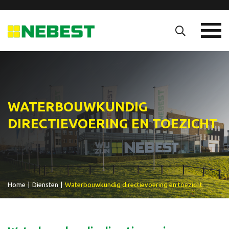
WATERBOUWKUNDIG
DIRECTIEVOERING EN TOEZICHT
Home
|
Diensten
|
Waterbouwkundig directievoering en toezicht