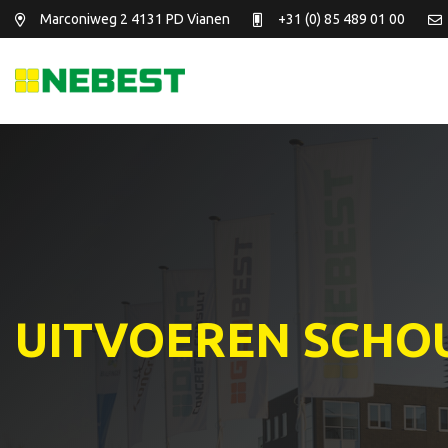
Marconiweg 2
4131 PD Vianen
+31 (0) 85 489 01 00
UITVOEREN SCH