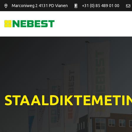
Marconiweg 2
4131 PD Vianen
+31 (0) 85 489 01 00
STAALDIKTEMETI