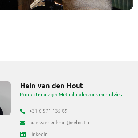
Hein van den Hout
Productmanager Metaalonderzoek en -advies
+31 6 571 135 89
hein.vandenhout@nebest.nl
LinkedIn