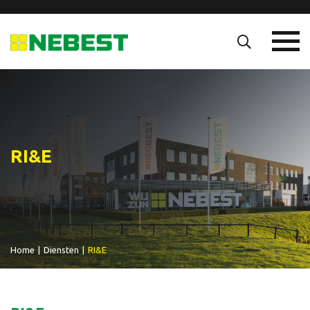
RI&E
Home
|
Diensten
|
RI&E