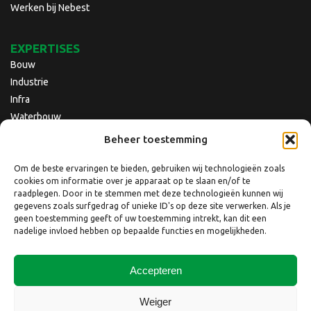
Werken bij Nebest
EXPERTISES
Bouw
Industrie
Infra
Waterbouw
Beheer toestemming
Om de beste ervaringen te bieden, gebruiken wij technologieën zoals
cookies om informatie over je apparaat op te slaan en/of te
raadplegen. Door in te stemmen met deze technologieën kunnen wij
gegevens zoals surfgedrag of unieke ID's op deze site verwerken. Als je
geen toestemming geeft of uw toestemming intrekt, kan dit een
nadelige invloed hebben op bepaalde functies en mogelijkheden.
Accepteren
Copyright © 2026 Nebest B.V.
Weiger