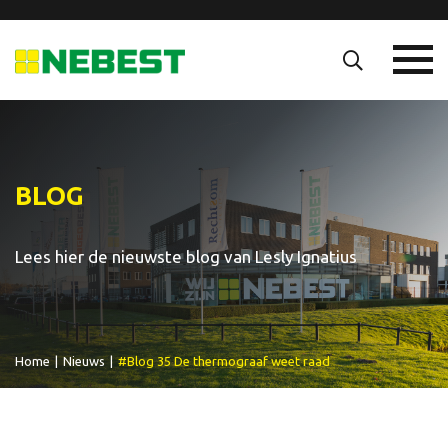
BLOG
Lees hier de nieuwste blog van Lesly Ignatius
Home
|
Nieuws
|
#Blog 35 De thermograaf weet raad