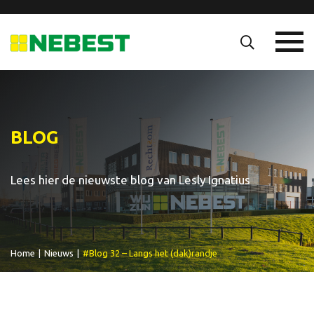
BLOG
Lees hier de nieuwste blog van Lesly Ignatius
Home
|
Nieuws
|
#Blog 32 – Langs het (dak)randje