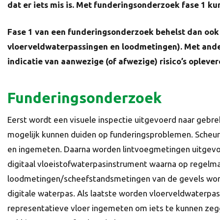
dat er iets mis is. Met funderingsonderzoek fase 1 k
Fase 1 van een funderingsonderzoek behelst dan ook 
vloerveldwaterpassingen en loodmetingen). Met ande
indicatie van aanwezige (of afwezige) risico’s oplever
Funderingsonderzoek
Eerst wordt een visuele inspectie uitgevoerd naar gebre
mogelijk kunnen duiden op funderingsproblemen. Sche
en ingemeten. Daarna worden lintvoegmetingen uitgev
digitaal vloeistofwaterpasinstrument waarna op regelma
loodmetingen/scheefstandsmetingen van de gevels wo
digitale waterpas. Als laatste worden vloerveldwaterpa
representatieve vloer ingemeten om iets te kunnen ze