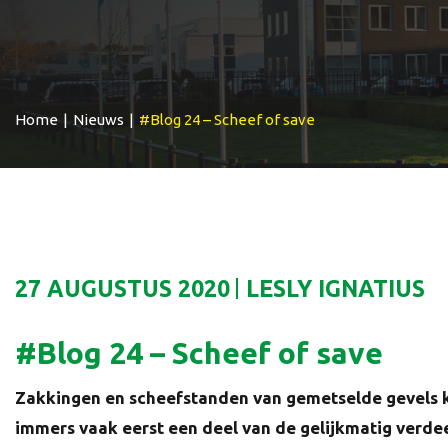
Home
|
Nieuws
|
#Blog 24 – Scheef of save
27 AUGUSTUS 2020
LESLY IGNATIUS
#Blog 24 – Scheef of save
Zakkingen en scheefstanden van gemetselde gevels k
immers vaak eerst een deel van de gelijkmatig verdee