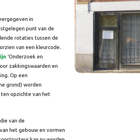
er­gegeven in
gstgelegen punt van de
ende rotaties tussen de
zien van een kleurcode.
ijn
‘Onderzoek en
voor zakkingswaarden en
ing. Op een
ane grond) worden
 ten opzichte van het
die van de
n van het gebouw en vormen
constructeur kan nu worden