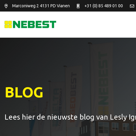
Marconiweg 2
4131 PD Vianen
+31 (0) 85 489 01 00
BLOG
Lees hier de nieuwste blog van Lesly Ig