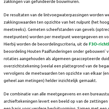
zakkingen van gefundeerde bouwmuren.
De resultaten van de lintvoegwaterpassingen worden we
zakkingswaarden ten opzichte van het nulpunt (het hoo
meetreeks). Gemeten scheefstanden van gevels (optred
meetpunten) worden per meetpunt weergegeven en voor
Hierbij worden de beoordelings­criteria, uit de
F3O-richtl
beoordeling Houten Paalfunderingen onder gebouwen’ 
rotaties aangehouden als algemeen geaccepteerde duid
overzichtstekening (veelal een plattegrond van de beg
vervolgens de meetwaarden ten opzichte van elkaar (en
geheel aan metingen) helder inzichtelijk gemaakt.
De combinatie van alle meetgegevens en een bureaustu
archieftekeningen levert een beeld op van de zettinge
een basis voor verdere besluitvorming. Samen met een 