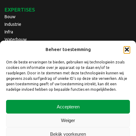
EXPERTISES
Bouw
Industrie
Infra
Waterbouw
Beheer toestemming
Om de beste ervaringen te bieden, gebruiken wij technologieën zoals
cookies om informatie over je apparaat op te slaan en/of te
raadplegen. Door in te stemmen met deze technologieën kunnen wij
gegevens zoals surfgedrag of unieke ID's op deze site verwerken. Als je
geen toestemming geeft of uw toestemming intrekt, kan dit een
nadelige invloed hebben op bepaalde functies en mogelijkheden.
Accepteren
Copyright © 2026 Nebest B.V.
Weiger
Website laten maken
door
QuickOnline B.V.
Bekijk voorkeuren