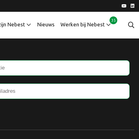
35
zijn Nebest
Nieuws
Werken bij Nebest