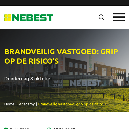
BRANDVEILIG VASTGOED: GRIP
OP DE RISICO'S
Donderdag 8 oktober
Home
|
Academy
|
Brandveilig vastgoed: grip op de risico’s