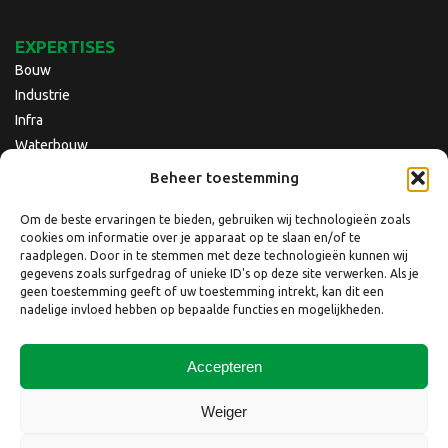
EXPERTISES
Bouw
Industrie
Infra
Waterbouw
Beheer toestemming
Om de beste ervaringen te bieden, gebruiken wij technologieën zoals
cookies om informatie over je apparaat op te slaan en/of te
raadplegen. Door in te stemmen met deze technologieën kunnen wij
gegevens zoals surfgedrag of unieke ID's op deze site verwerken. Als je
geen toestemming geeft of uw toestemming intrekt, kan dit een
nadelige invloed hebben op bepaalde functies en mogelijkheden.
Accepteren
Copyright © 2026 Nebest B.V.
Weiger
Website laten maken
door
QuickOnline B.V.