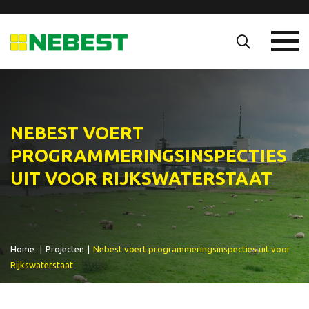
NEBEST VOERT
PROGRAMMERINGSINSPECTIES
UIT VOOR RIJKSWATERSTAAT
Home
|
Projecten
|
Nebest voert programmeringsinspecties uit voor
Rijkswaterstaat