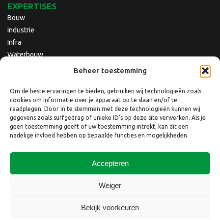
EXPERTISES
Bouw
Industrie
Infra
Waterbouw
Beheer toestemming
Om de beste ervaringen te bieden, gebruiken wij technologieën zoals
cookies om informatie over je apparaat op te slaan en/of te
raadplegen. Door in te stemmen met deze technologieën kunnen wij
gegevens zoals surfgedrag of unieke ID's op deze site verwerken. Als je
geen toestemming geeft of uw toestemming intrekt, kan dit een
nadelige invloed hebben op bepaalde functies en mogelijkheden.
Accepteren
Copyright © 2026 Nebest B.V.
Weiger
Website laten maken
door
QuickOnline B.V.
Bekijk voorkeuren
Disclaimer
Privacyverklaring
Privacyverklaring website