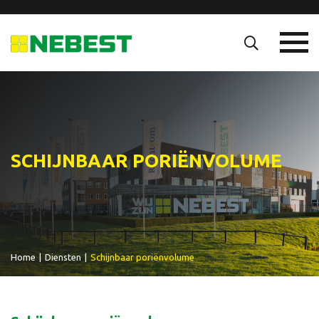
SCHIJNBAAR PORIËNVOLUME
Home
|
Diensten
|
Schijnbaar poriënvolume