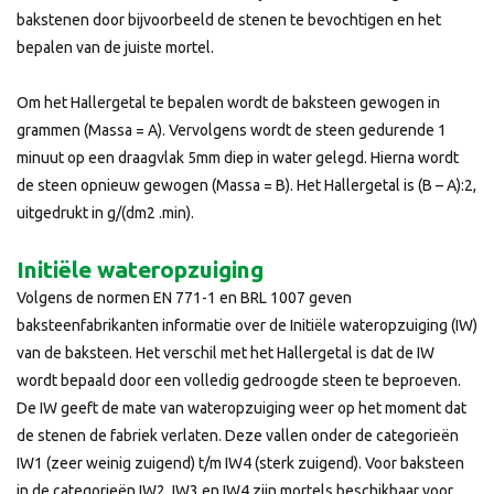
bakstenen door bijvoorbeeld de stenen te bevochtigen en het
bepalen van de juiste mortel.
Om het Hallergetal te bepalen wordt de baksteen gewogen in
grammen (Massa = A). Vervolgens wordt de steen gedurende 1
minuut op een draagvlak 5mm diep in water gelegd. Hierna wordt
de steen opnieuw gewogen (Massa = B). Het Hallergetal is (B – A):2,
uitgedrukt in g/(dm2 .min).
Initiële wateropzuiging
Volgens de normen EN 771-1 en BRL 1007 geven
baksteenfabrikanten informatie over de Initiële wateropzuiging (IW)
van de baksteen. Het verschil met het Hallergetal is dat de IW
wordt bepaald door een volledig gedroogde steen te beproeven.
De IW geeft de mate van wateropzuiging weer op het moment dat
de stenen de fabriek verlaten. Deze vallen onder de categorieën
IW1 (zeer weinig zuigend) t/m IW4 (sterk zuigend). Voor baksteen
in de categorieën IW2, IW3 en IW4 zijn mortels beschikbaar voor